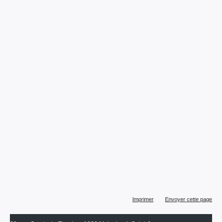
Actions
Imprimer
Envoyer cette page
sur
le