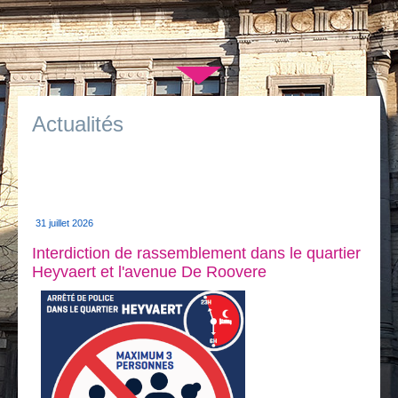
Je vis
Je visite
▼
Publications
Actualités
Actualités
E-guichet / Prendre RDV
Actualités
31 juillet 2026
Interdiction de rassemblement dans le quartier
Heyvaert et l'avenue De Roovere