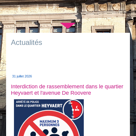
Je vis
Je visite
▼
Publications
Actualités
Actualités
E-guichet / Prendre RDV
Actualités
31 juillet 2026
Interdiction de rassemblement dans le quartier
Heyvaert et l'avenue De Roovere