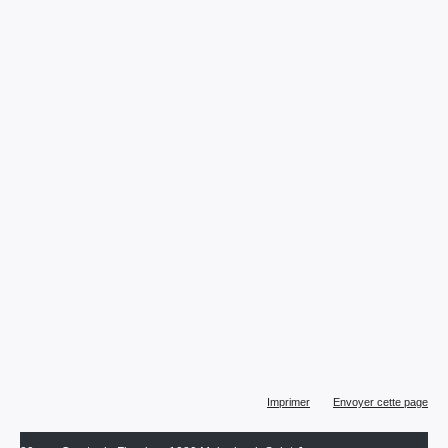
Actions
Imprimer
Envoyer cette page
sur
le