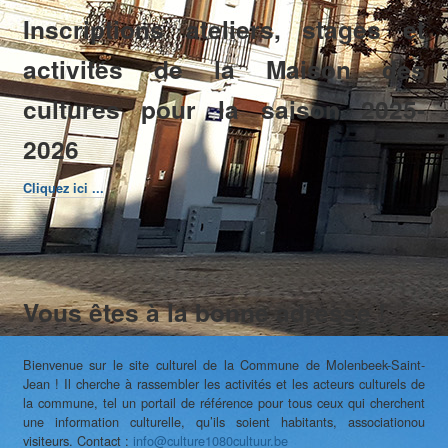
Inscriptions ateliers, stages et
activités de la Maison des
cultures pour la saison 2025-
2026
Cliquez ici ...
Vous êtes à la bonne adresse !
Bienvenue sur le site culturel de la Commune de Molenbeek-Saint-
Jean ! Il cherche à rassembler les activités et les acteurs culturels de
la commune, tel un portail de référence pour tous ceux qui cherchent
une information culturelle, qu’ils soient habitants, associationou
visiteurs. Contact :
info@culture1080cultuur.be