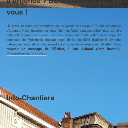
d'urgence ? BE-Alert: inscrivez-
vous !
E-guichet / Prendre RDV
Actualités
Un grave incendie, une inondation ou une panne de courant ? En cas de situation
d'urgence, il est important de vous informer. Nous pouvons utiliser pour ce faire
notre site Internet,
notre page Facebook
ou un avis "toute boîte" par exemple. La
commune de Molenbeek dispose aussi de la possibilité d’utiliser le système
national qui vous alerte directement via sms, email ou téléphone : BE-Alert.
Pour
recevoir un message de BE-Alert, il faut d’abord s’être inscrit(e).
L’inscription est gratuite ...
Info-Chantiers
A