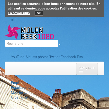
Les cookies assurent le bon fonctionnement de notre site. En
utilisant ce dernier, vous acceptez l'utilisation des cookies.
En savoir plus
OK
nl
fr
YouTube
Albums photos
Twitter
Facebook
Rss
Navigation
Accueil
Vie politique
Emploi
...
Population
...
Vie politique
Mobilité
...
Urbanisme
...
Collège
Conseil