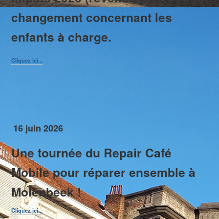
changement concernant les
Marchés / Braderies / Brocantes
Molenbeek en chiffres
enfants à charge.
Molenbeek en images
Patrimoine
Plans
Cliquez ici...
Promenades
Tourisme
16 juin 2026
Une tournée du Repair Café
Mobile pour réparer ensemble à
Molenbeek !
Cliquez ici...