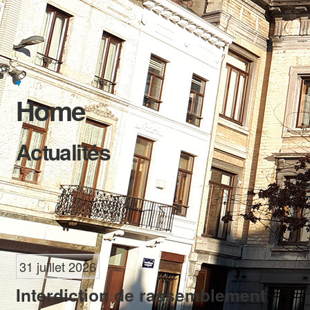
Déclaration de politique communale 2024-2030 et 2018-2024
Budgets communaux et comptes annuels
Transparence
▼
Rapports annuels du Collège sur l'Administration et la situation de
Home
la Commune
Élections
Actualités
31 juillet 2026
Interdiction de rassemblement