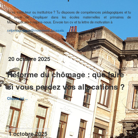
Tu es instituteur ou institutrice ? Tu disposes de compétences pédagogiques et tu
as envie de t’impliquer dans les écoles maternelles et primaires de
Molenbeek,alors rejoins-nous. Envoie ton cv et ta lettre de motivation à
celpedagogique@molenbeek.brussels
20 octobre 2025
Réforme du chômage : que faire
si vous perdez vos allocations ?
Cliquez ici ...
Cette rubrique contient toutes les publications communales telles que le
1 octobre 2025
"Molenbeek Info", le journal communal édité à 38.000 exemplaires et