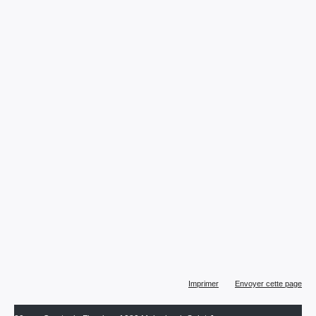
Actions
Imprimer
Envoyer cette page
sur
le