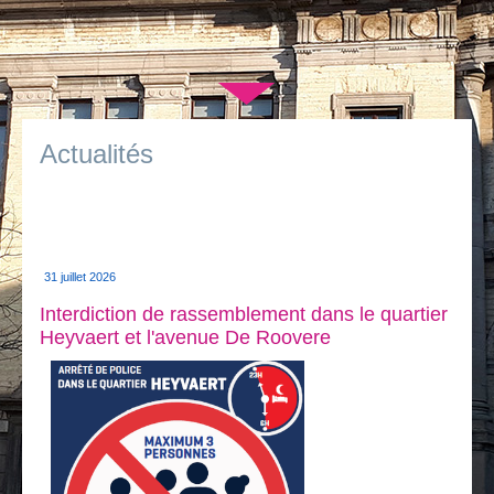
Je vis
Je visite
▼
Publications
Actualités
Actualités
E-guichet / Prendre RDV
Actualités
31 juillet 2026
Interdiction de rassemblement dans le quartier
Heyvaert et l'avenue De Roovere