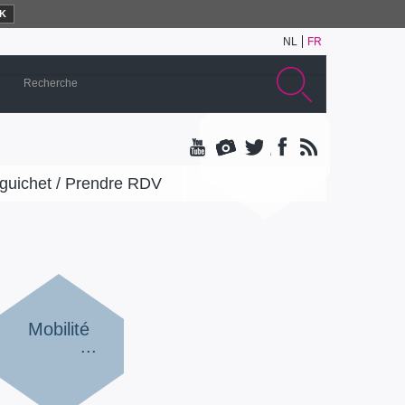
K
NL
FR
guichet / Prendre RDV
Mobilité
...