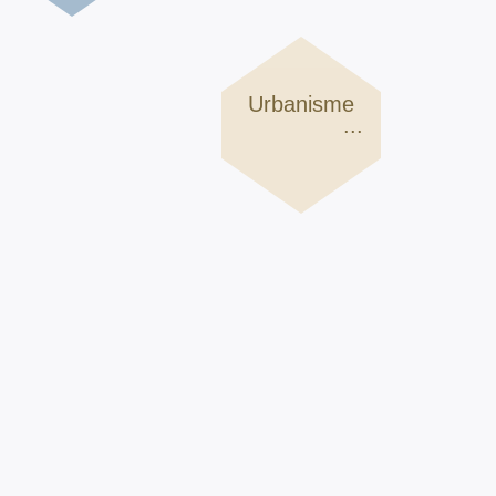
Urbanisme
...