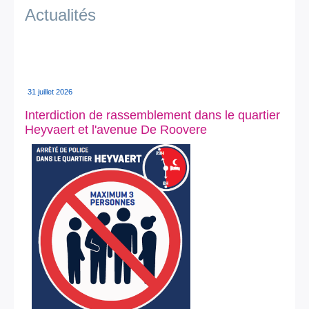
Je vis
Actualités
Je visite
Publications
Actualités
31 juillet 2026
Interdiction de rassemblement dans le quartier
E-guichet / Prendre RDV
Heyvaert et l'avenue De Roovere
Actualités