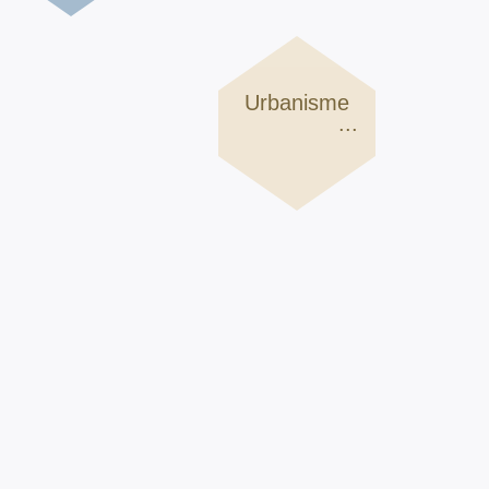
Urbanisme
...