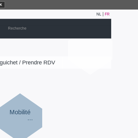
K
NL
FR
guichet / Prendre RDV
Mobilité
...