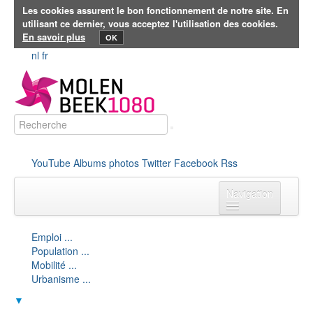
Les cookies assurent le bon fonctionnement de notre site. En
utilisant ce dernier, vous acceptez l'utilisation des cookies.
En savoir plus
OK
nl
fr
YouTube
Albums photos
Twitter
Facebook
Rss
Navigation
Accueil
Vie politique
Emploi
...
Population
...
Vie politique
Mobilité
...
Urbanisme
...
▼
Collège
Conseil