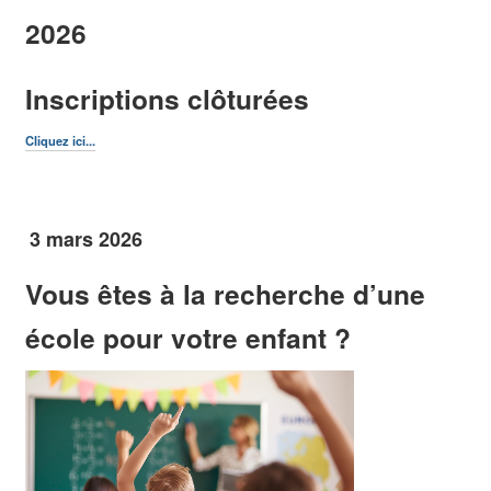
2026
www.culture1080cultuur.be
Facebook I like Molenbeek
Inscriptions clôturées
Publications
Cliquez ici...
Publications
Règlements communaux
Journal communal
3 mars 2026
Vous êtes à la recherche d’une
Agenda Culturel
Brochure familles monoparentales
école pour votre enfant ?
Rapport annuel
Newsletter MoMuse
Offres d'emploi de l'administration communale
Protection des données / Vie privée