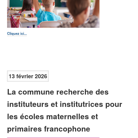
Cliquez ici...
13 février 2026
La commune recherche des
instituteurs et institutrices pour
les écoles maternelles et
primaires francophone
Cette rubrique contient toutes les publications communales telles que le
"Molenbeek Info", le journal communal édité à 38.000 exemplaires et