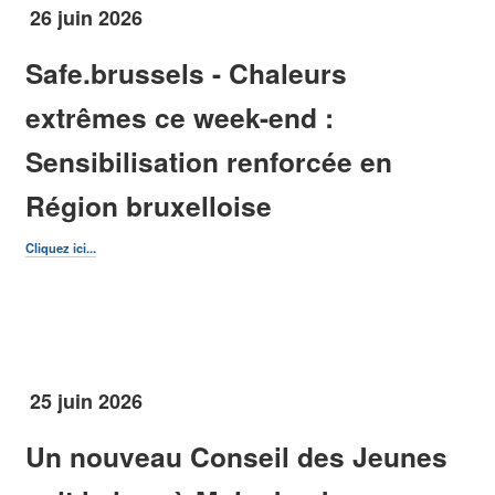
26 juin 2026
Je souhaite renouveler ma carte d’identité ou mon passeport
Safe.brussels - Chaleurs
Comment me débarrasser de mes encombrants domestiques ?
extrêmes ce week-end :
Quelques liens utiles :
Sensibilisation renforcée en
Région bruxelloise
www.bruxelles-proprete.be
http://be.brussels/
www.cpas-molenbeek.be
Cliquez ici...
Je visite
25 juin 2026
Je visite
Un nouveau Conseil des Jeunes
Culture
Histoire
Evénements / Festivités