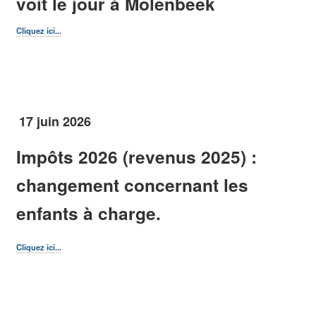
voit le jour à Molenbeek
Marchés / Braderies / Brocantes
Molenbeek en chiffres
Cliquez ici...
Molenbeek en images
Patrimoine
Plans
Promenades
Tourisme
17 juin 2026
Impôts 2026 (revenus 2025) :
changement concernant les
enfants à charge.
Cliquez ici...