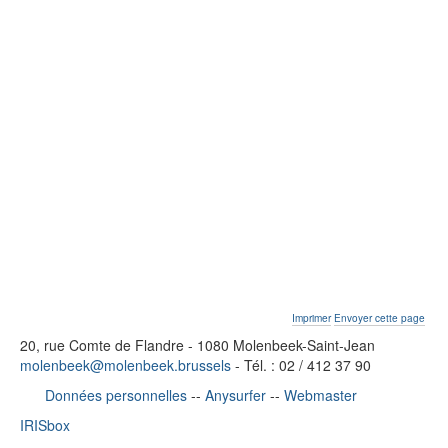
Actions
Imprimer
Envoyer cette page
sur
le
20, rue Comte de Flandre - 1080 Molenbeek-Saint-Jean
document
molenbeek@molenbeek.brussels
- Tél. : 02 / 412 37 90
Données personnelles
--
Anysurfer
--
Webmaster
IRISbox