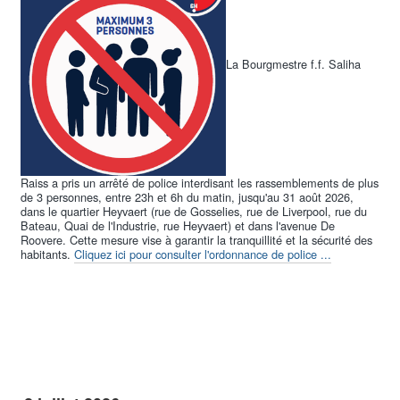
La Bourgmestre f.f. Saliha
Découvrez, sous cette rubrique, le fonctionnement et la composition du
Conseil communal et du Collège des Bourgmestre et Echevins, qui sont le
coeur de la direction d'une commune. Ce sont les instances qui prennent
les décisions sur toutes les matières relevant des compétences
communales. Le document le plus important est le budget communal. On y
présente aussi la note d'orientation politique de la majorité en place.
Raiss a pris un arrêté de police interdisant les rassemblements de plus
de 3 personnes, entre 23h et 6h du matin, jusqu'au 31 août 2026,
dans le quartier Heyvaert (rue de Gosselies, rue de Liverpool, rue du
Bateau, Quai de l'Industrie, rue Heyvaert) et dans l'avenue De
Les plus consultées :
Roovere. Cette mesure vise à garantir la tranquillité et la sécurité des
habitants.
Cliquez ici pour consulter l'ordonnance de police ...
Qui sont les membres du Collège ?
Quand a lieu le prochain Conseil communal ?
Je souhaite lire un compte-rendu du Conseil communal